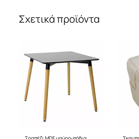
Σχετικά προϊόντα
Τραπέζι MDF μαύρο-πόδια
Σκαμπό