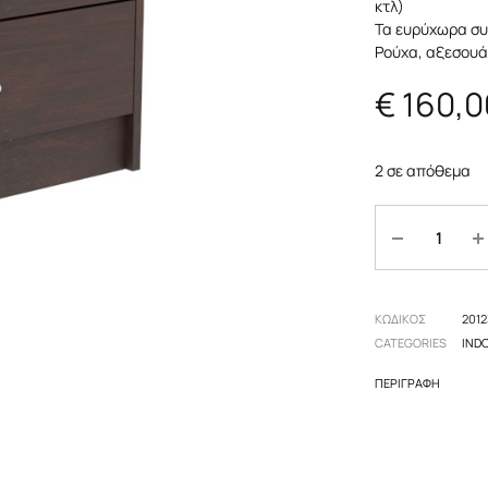
κτλ)
πες
Αξεσουάρ
Επιδαπέδια
Τα ευρύχωρα συ
Ρούχα, αξεσουά
 δωμάτιο
Οροφής
€
160,0
Επιτραπέζια
2 σε απόθεμα
Ποσότητα
ΚΩΔΙΚΟΣ
2012
CATEGORIES
IND
ΠΕΡΙΓΡΑΦΉ