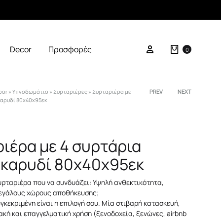
Καλάθι
Σύνδεση
Decor
Προσφορές
0
oor
»
Υπνοδωμάτιο
»
Συρταριέρες
»
Συρταριέρα με
Product
PREV
NEXT
καρυδί 80x40x95εκ
navigation
ιέρα με 4 συρτάρια
καρυδί 80x40x95εκ
υρταριέρα που να συνδυάζει: Υψηλή ανθεκτικότητα,
μεγάλους χώρους αποθήκευσης;
συγκεκριμένη είναι η επιλογή σου. Μία στιβαρή κατασκευή,
ιακή και επαγγελματική χρήση (ξενοδοχεία, ξενώνες, airbnb