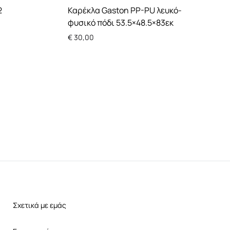
2
Καρέκλα Gaston PP-PU λευκό-
φυσικό πόδι 53.5×48.5×83εκ
€
30,00
Σχετικά με εμάς