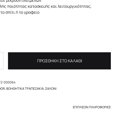
και μικροαντικειμένων.
λής ποιότητας κατασκευής και λειτουργικότητας,
το σπίτι ή το γραφείο
ΠΡΟΣΘΉΚΗ ΣΤΟ ΚΑΛΆΘΙ
72-000064
OOR
,
ΒΟΗΘΗΤΙΚΆ TΡΑΠΕΖΆΚΙΑ
,
ΣΑΛΌΝΙ
ΕΠΙΠΛΈΟΝ ΠΛΗΡΟΦΟΡΊΕΣ