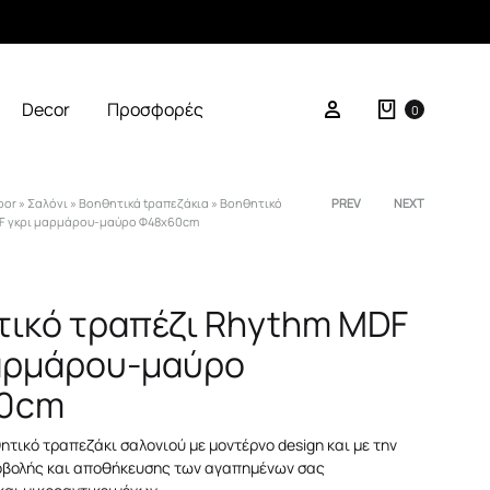
Καλάθι
Σύνδεση
Decor
Προσφορές
0
oor
»
Σαλόνι
»
Βοηθητικά tραπεζάκια
»
Βοηθητικό
Product
PREV
NEXT
F γκρι μαρμάρου-μαύρο Φ48x60cm
navigation
ικό τραπέζι Rhythm MDF
αρμάρου-μαύρο
0cm
τικό τραπεζάκι σαλονιού με μοντέρνο design και με την
βολής και αποθήκευσης των αγαπημένων σας