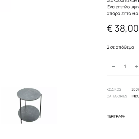
διακοσμητικών 
πες
Αξεσουάρ
Επιδαπέδια
Ένα έπιπλο υψη
απαραίτητο για 
 δωμάτιο
Οροφής
€
38,00
Επιτραπέζια
2 σε απόθεμα
Ποσότητα
ΚΩΔΙΚΟΣ
200
CATEGORIES
IND
ΠΕΡΙΓΡΑΦΉ