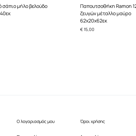
 σάπιο μήλο βελούδο
Παπουτσοθήκη Ramon 1
x40εκ
ζευγών μέταλλο μαύρο
62x20x62εκ
€
15,00
Ο λογαριασμός μου
Όροι χρήσης