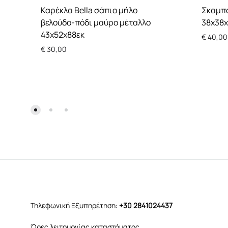
Καρέκλα Bella σάπιο μήλο
Σκαμπό
βελούδο-πόδι μαύρο μέταλλο
38x38
43x52x88εκ
€
40,00
€
30,00
Τηλεφωνική Εξυπηρέτηση:
+30 2841024437
Ώρες λειτουργίας καταστήματος