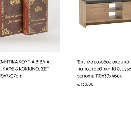
ΜΗΤΙΚΑ ΚΟΥΤΙΑ ΒΙΒΛΙΑ,
Έπιπλο εισόδου σκαμπό-
, ΚΑΦΕ & ΚΟΚΚΙΝΟ, ΣΕΤ
παπουτσοθήκη 10 ζεύγω
19x7x27cm
sonoma 110x37x46εκ
€
130,00