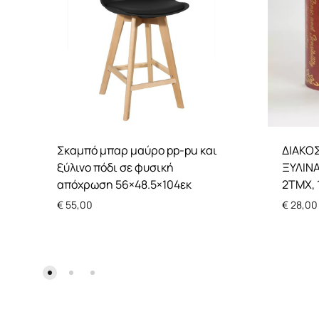
Σκαμπό μπαρ μαύρο pp-pu και
ΔΙΑΚΟΣ
ξύλινο πόδι σε φυσική
ΞΥΛΙΝΑ
απόχρωση 56×48.5×104εκ
2ΤΜΧ, 
€
55,00
€
28,00