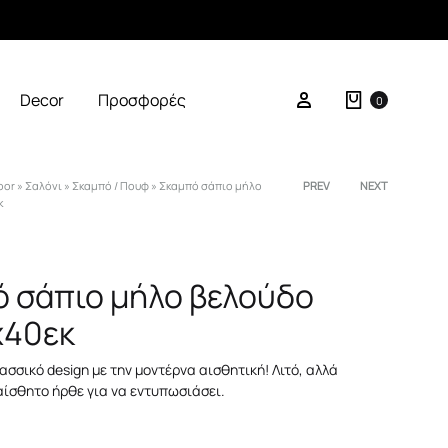
Καλάθι
Σύνδεση
Decor
Προσφορές
0
oor
»
Σαλόνι
»
Σκαμπό / Πουφ
»
Σκαμπό σάπιο μήλο
Product
PREV
NEXT
κ
navigation
 σάπιο μήλο βελούδο
x40εκ
ασσικό design με την μοντέρνα αισθητική! Λιτό, αλλά
ίσθητο ήρθε για να εντυπωσιάσει.
0