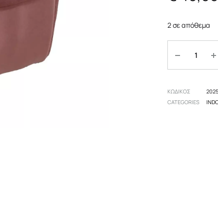
πες
Αξεσουάρ
Επιδαπέδια
2 σε απόθεμα
 δωμάτιο
Οροφής
Ποσότητα
Επιτραπέζια
ΚΩΔΙΚΟΣ
202
CATEGORIES
IND