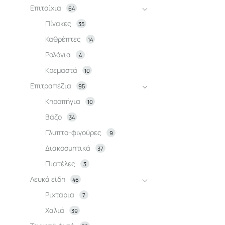
Επιτοίχια
64
Πίνακες
35
Καθρέπτες
14
Ρολόγια
4
Κρεμαστά
10
Επιτραπέζια
95
Κηροπήγια
10
Βάζο
34
Γλυπτο-φιγούρες
9
Διακοσμητικά
37
Πιατέλες
3
Λευκά είδη
46
Ριχτάρια
7
Χαλιά
39