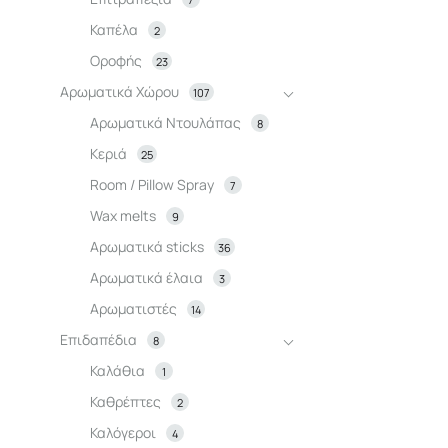
Βοηθητικά tραπεζάκια
Κρεμάστρες
Διακοσμητικά
Ντουλά
Καπέλα
2
Οροφής
23
Ραφιέρες
Γλυπτο-φιγούρες
Παιδικό
Αρωματικά Χώρου
107
Μπουφές / Κονσόλες
Φανάρια
Αρωματικά Ντουλάπας
8
Κεριά
25
Παπουτσοθήκες
Room / Pillow Spray
7
Καναπές
Wax melts
9
Αρωματικά sticks
36
Έπιπλα εισόδου
Αρωματικά έλαια
3
Αρωματιστές
14
Επιδαπέδια
8
Καλάθια
1
Καθρέπτες
2
Καλόγεροι
4