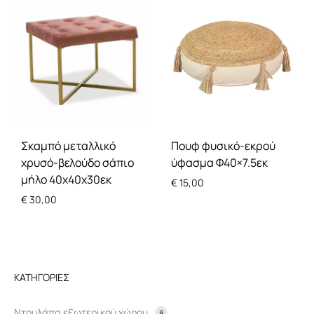
Σκαμπό μεταλλικό
Πουφ φυσικό-εκρού
χρυσό-βελούδο σάπιο
ύφασμα Φ40×7.5εκ
μήλο 40x40x30εκ
€
15,00
€
30,00
ΚΑΤΗΓΟΡΊΕΣ
Ντουλάπα εξωτερικού χώρου
8