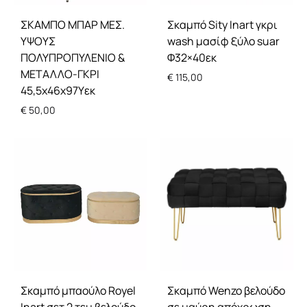
Σκαμπό Sity Inart γκρι
ΣΚΑΜΠΟ ΜΠΑΡ ΜΕΣ.
wash μασίφ ξύλο suar
ΥΨΟΥΣ
Φ32×40εκ
ΠΟΛΥΠΡΟΠΥΛΕΝΙΟ &
ΜΕΤΑΛΛΟ-ΓΚΡΙ
€
115,00
45,5x46x97Υεκ
€
50,00
Σκαμπό μπαούλο Royel
Σκαμπό Wenzo βελούδο