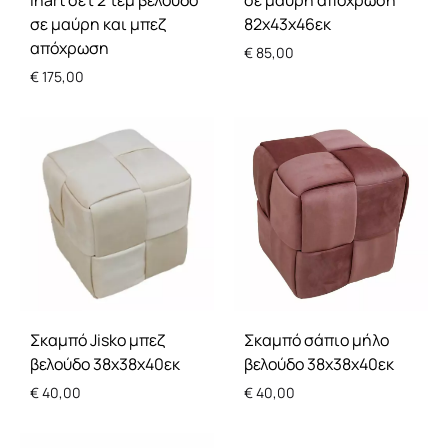
Inart σετ 2 τεμ βελούδο
σε μαύρη απόχρωση
σε μαύρη και μπεζ
82x43x46εκ
απόχρωση
€
85,00
€
175,00
Σκαμπό Jisko μπεζ
Σκαμπό σάπιο μήλο
βελούδο 38x38x40εκ
βελούδο 38x38x40εκ
€
40,00
€
40,00