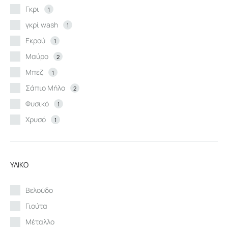
Γκρι
1
γκρί wash
1
Εκρού
1
Μαύρο
2
Μπεζ
1
Σάπιο Μήλο
2
Φυσικό
1
Χρυσό
1
ΥΛΙΚΟ
Βελούδο
Γιούτα
Μέταλλο