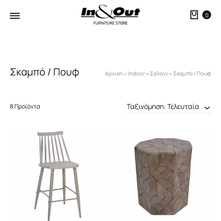
Καλ
0
Σκαμπό / Πουφ
Αρχική
»
Indoor
»
Σαλόνι
»
Σκαμπό / Πουφ
Ταξινόμηση: Τελευταία
8 Προϊόντα