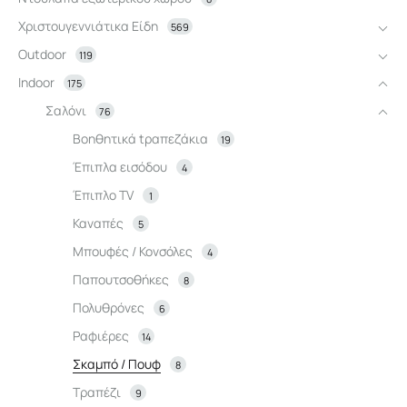
Χριστουγεννιάτικα Είδη
569
Outdoor
119
Indoor
175
Σαλόνι
76
Βοηθητικά tραπεζάκια
19
Έπιπλα εισόδου
4
Έπιπλο TV
1
Καναπές
5
Μπουφές / Κονσόλες
4
Παπουτσοθήκες
8
Πολυθρόνες
6
Ραφιέρες
14
Σκαμπό / Πουφ
8
Τραπέζι
9