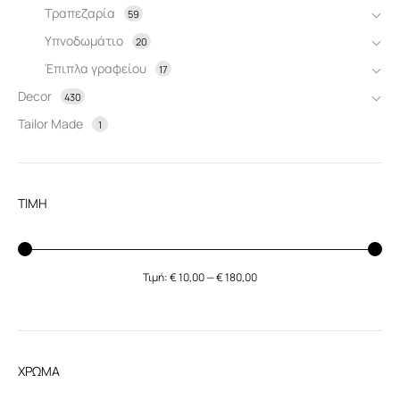
Τραπεζαρία
59
Υπνοδωμάτιο
20
Έπιπλα γραφείου
17
Decor
430
Tailor Made
1
ΤΙΜΗ
Τιμή:
€ 10,00
—
€ 180,00
Ελάχιστη
Μέγιστη
τιμή
τιμή
ΧΡΩΜΑ