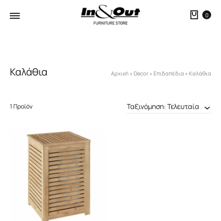
Καλ
0
Καλάθια
Αρχική
»
Decor
»
Επιδαπέδια
»
Καλάθια
Ταξινόμηση: Τελευταία
1 Προϊόν