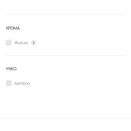
Ελάχιστη
Μέγιστη
τιμή
τιμή
ΧΡΩΜΑ
Φυσικό
1
ΥΛΙΚΟ
bamboo