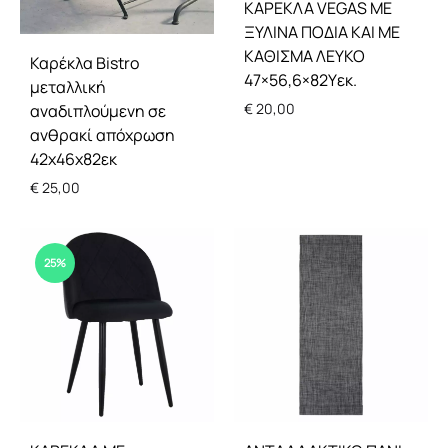
ΚΑΡΕΚΛΑ VEGAS ΜΕ
ΞΥΛΙΝΑ ΠΟΔΙΑ ΚΑΙ ΜΕ
ΚΑΘΙΣΜΑ ΛΕΥΚΟ
Καρέκλα Bistro
47×56,6×82Υεκ.
μεταλλική
€
20,00
αναδιπλούμενη σε
ανθρακί απόχρωση
42x46x82εκ
€
25,00
25%