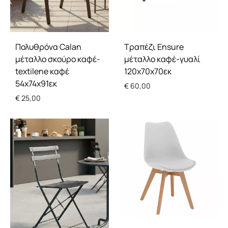
Τραπέζι Ensure
Πολυθρόνα Calan
μέταλλο καφέ-γυαλί
μέταλλο σκούρo καφέ-
120x70x70εκ
textilene καφέ
54x74x91εκ
€
60,00
€
25,00