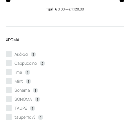
Τιμή:
€ 0,00
—
€ 1.120,00
Ελάχιστη
Μέγιστη
τιμή
τιμή
ΧΡΩΜΑ
Aκάκια
3
Cappuccino
2
lime
1
Mint
1
Sonama
1
SONOMA
8
TAUPE
1
taupe πανί
1
TERACOTTA
1