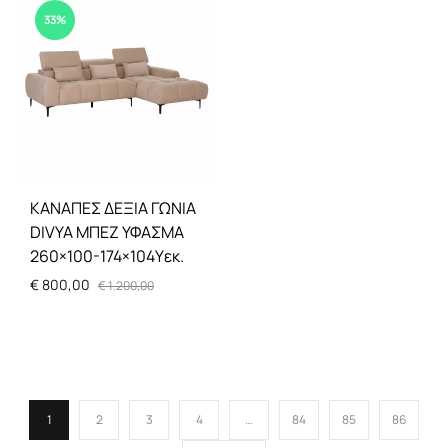
33%
ΚΑΝΑΠΕΣ ΔΕΞΙΑ ΓΩΝΙΑ
DIVYA ΜΠΕΖ ΥΦΑΣΜΑ
260×100-174×104Υεκ.
€
800,00
€
1.200,00
1
2
3
4
…
84
85
86