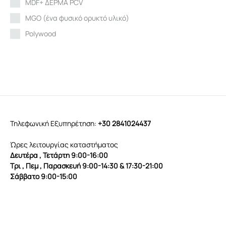
Κίτρινο
MDF+ ΔΕΡΜΑ PCV
9
Κόκκινο
MGO (ένα φυσικό ορυκτό υλικό)
4
ΚΟΚΚΙΝΟ ΡΟΥΣΤΙΚ ΜΕΤΑΛΛΙΚΟ
Polywood
2
κρεμ
PP
3
Λαδί
Press papier
2
Λαδί ρουστίκ
PU
2
Λευκό
PU ΔΕΡΜΑ
51
Μαύρο
PVC
101
Τηλεφωνική Εξυπηρέτηση:
+30 2841024437
Μέντα
Rattan
1
Μπεζ
SUARWOOD
31
Ώρες λειτουργίας καταστήματος
Δευτέρα , Τετάρτη 9:00-16:00
Μπλε
Teak Ξύλο
9
Τρι , Πεμ , Παρασκευή 9:00-14:30 & 17:30-21:00
ΜΠΟΡΝΤΌ
TEXTILE
1
Σάββατο 9:00-15:00
Μπρονζέ
αλλουμίνιο
1
ΜΩΒ
Αλουμίνιο
1
ΟΑΚ
Βελούδο
5