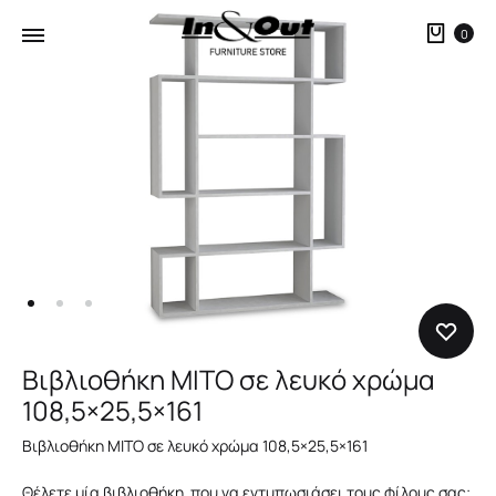
Καλ
0
Βιβλιοθήκη MITO σε λευκό χρώμα
108,5×25,5×161
Βιβλιοθήκη MITO σε λευκό χρώμα 108,5×25,5×161
Θέλετε μία βιβλιοθήκη που να εντυπωσιάσει τους φίλους σας;