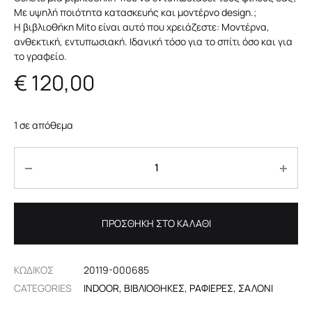
Με υψηλή ποιότητα κατασκευής και μοντέρνο design.;
H βιβλιοθήκη Mito είναι αυτό που χρειάζεστε: Μοντέρνα,
ανθεκτική, εντυπωσιακή. Ιδανική τόσο για το σπίτι όσο και για
το γραφείο.
€
120,00
1 σε απόθεμα
Ποσότητα
ΠΡΟΣΘΉΚΗ ΣΤΟ ΚΑΛΆΘΙ
ΚΩΔΙΚΟΣ
20119-000685
CATEGORIES
INDOOR
,
ΒΙΒΛΙΟΘΉΚΕΣ
,
ΡΑΦΙΈΡΕΣ
,
ΣΑΛΌΝΙ