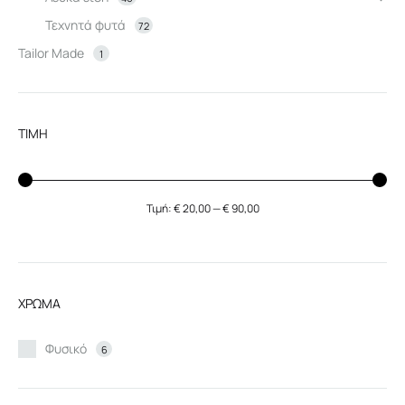
Τεχνητά φυτά
72
Tailor Made
1
ΤΙΜΗ
Τιμή:
€ 20,00
—
€ 90,00
Ελάχιστη
Μέγιστη
τιμή
τιμή
ΧΡΩΜΑ
Φυσικό
6