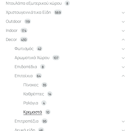
Ντουλάπα εξωτερικού χώρου
8
Χριστουγεννιάτικα Είδη
569
Outdoor
119
Indoor
174
Decor
430
Φωτισμός
42
Αρωματικά Χώρου
107
Επιδαπέδια
8
Επιτοίχια
64
Πίνακες
35
Καθρέπτες
14
Ρολόγια
4
Κρεμαστά
10
Επιτραπέζια
95
Λευκά είδη
46