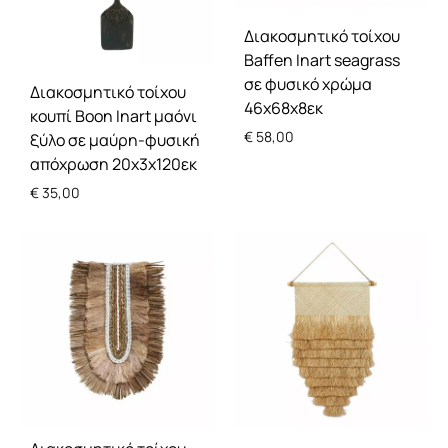
Διακοσμητικό τοίχου
Baffen Inart seagrass
σε φυσικό χρώμα
Διακοσμητικό τοίχου
46x68x8εκ
κουπί Boon Inart μαόνι
€
58,00
ξύλο σε μαύρη-φυσική
απόχρωση 20x3x120εκ
€
35,00