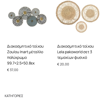
Διακοσμητικό τοίχου
Διακοσμητικό τοίχου
Zoulou Inart μέταλλο
Lela pakoworld σετ 3
πολύχρωμο
τεμαχίων φυσικό
99.7×2.5×50.8εκ
€
20,00
€
37,00
ΚΑΤΗΓΟΡΊΕΣ