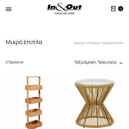
Καλ
0
Μικρό έπιπλα
Αρχική
»
Outdoor
»
Μικρό έπιπλα
Ταξινόμηση: Τελευταία
2 Προϊόντα