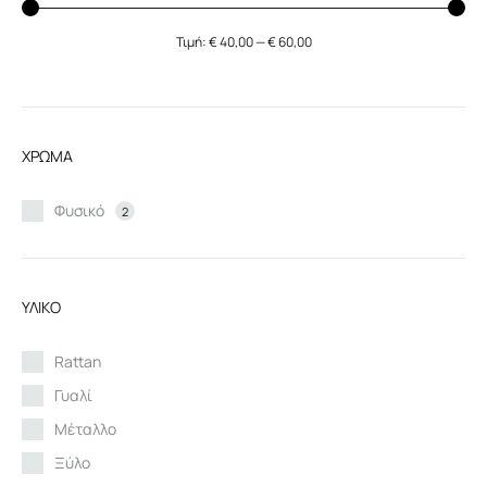
Τιμή:
€ 40,00
—
€ 60,00
Ελάχιστη
Μέγιστη
τιμή
τιμή
ΧΡΩΜΑ
Φυσικό
2
ΥΛΙΚΟ
Rattan
Γυαλί
Μέταλλο
Ξύλο