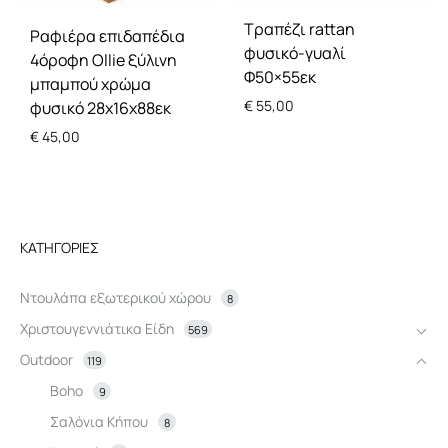
Τραπέζι rattan
Ραφιέρα επιδαπέδια
φυσικό-γυαλί
4όροφη Ollie ξύλινη
Φ50×55εκ
μπαμπού χρώμα
€
55,00
φυσικό 28x16x88εκ
€
45,00
ΚΑΤΗΓΟΡΊΕΣ
Ντουλάπα εξωτερικού χώρου
8
Χριστουγεννιάτικα Είδη
569
Outdoor
119
Boho
9
Σαλόνια Κήπου
8