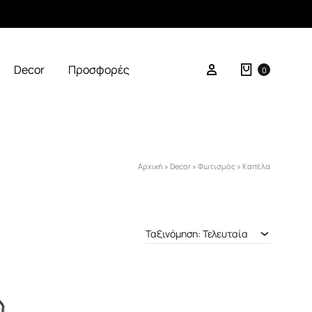
Καλάθι
Σύνδεση
Decor
Προσφορές
0
Αρχική
»
Decor
»
Φωτισμός
»
Καπέλα
Ταξινόμηση: Τελευταία