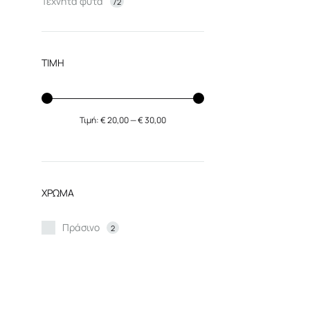
Τεχνητά φυτά
72
ΤΙΜΗ
Τιμή:
€ 20,00
—
€ 30,00
Ελάχιστη
Μέγιστη
τιμή
τιμή
ΧΡΩΜΑ
Πράσινο
2