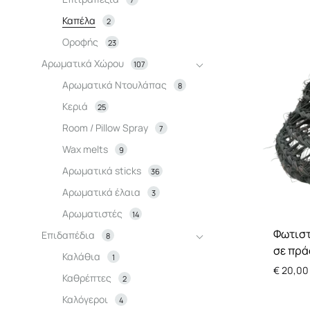
Βοηθητικά tραπεζάκια
Κρεμάστρες
Διακοσμητικά
Ντουλά
Καπέλα
2
Οροφής
23
Ραφιέρες
Γλυπτο-φιγούρες
Παιδικό
Αρωματικά Χώρου
107
Μπουφές / Κονσόλες
Φανάρια
Αρωματικά Ντουλάπας
8
Κεριά
25
Παπουτσοθήκες
Room / Pillow Spray
7
Καναπές
Wax melts
9
Αρωματικά sticks
36
Έπιπλα εισόδου
Αρωματικά έλαια
3
Αρωματιστές
14
Φωτιστ
Επιδαπέδια
8
σε πρά
Καλάθια
1
€
20,00
Καθρέπτες
2
Καλόγεροι
4