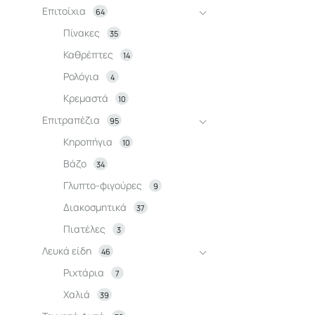
Επιτοίχια
64
Πίνακες
35
Καθρέπτες
14
Ρολόγια
4
Κρεμαστά
10
Επιτραπέζια
95
Κηροπήγια
10
Βάζο
34
Γλυπτο-φιγούρες
9
Διακοσμητικά
37
Πιατέλες
3
Λευκά είδη
46
Ριχτάρια
7
Χαλιά
39