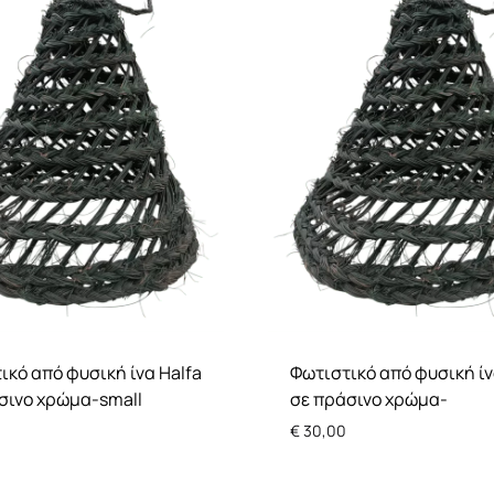
πες
Αξεσουάρ
Επιδαπέδια
 δωμάτιο
Οροφής
Επιτραπέζια
ικό από φυσική ίνα Halfa
Φωτιστικό από φυσική ίν
σινο χρώμα-small
σε πράσινο χρώμα-
€
30,00