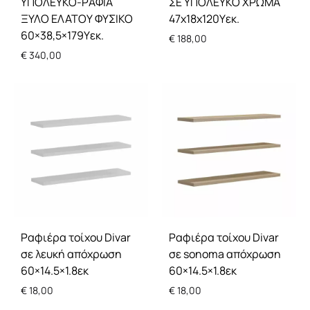
ΥΠΟΛΕΥΚΟ-ΡΑΦΙΑ
ΣΕ ΥΠΟΛΕΥΚΟ ΧΡΩΜΑ
ΞΥΛΟ ΕΛΑΤΟΥ ΦΥΣΙΚΟ
47x18x120Υεκ.
60×38,5×179Υεκ.
€
188,00
€
340,00
Ραφιέρα τοίχου Divar
Ραφιέρα τοίχου Divar
σε λευκή απόχρωση
σε sonoma απόχρωση
60×14.5×1.8εκ
60×14.5×1.8εκ
€
18,00
€
18,00