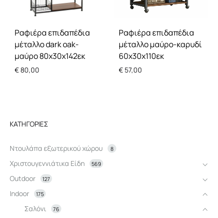
Ραφιέρα επιδαπέδια
Ραφιέρα επιδαπέδια
μέταλλο dark oak-
μέταλλο μαύρο-καρυδί
μαύρο 80x30x142εκ
60x30x110εκ
€
80,00
€
57,00
ΚΑΤΗΓΟΡΊΕΣ
Ντουλάπα εξωτερικού χώρου
8
Χριστουγεννιάτικα Είδη
569
Outdoor
127
Indoor
175
Σαλόνι
76