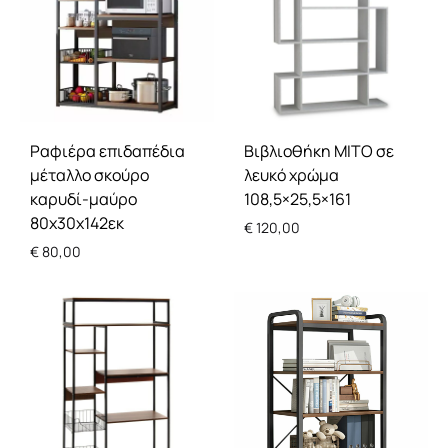
Ραφιέρα επιδαπέδια
Βιβλιοθήκη MITO σε
μέταλλο σκούρο
λευκό χρώμα
καρυδί-μαύρο
108,5×25,5×161
80x30x142εκ
€
120,00
€
80,00