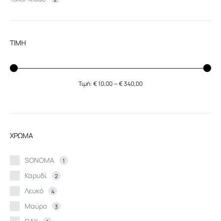
ΤΙΜΗ
Τιμή:
€ 10,00
—
€ 340,00
Ελάχιστη
Μέγιστη
τιμή
τιμή
ΧΡΩΜΑ
SONOMA
1
Καρυδί
2
Λευκό
4
Μαύρο
3