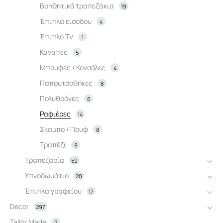
Βοηθητικά tραπεζάκια
19
Έπιπλα εισόδου
4
Έπιπλο TV
1
Καναπές
5
Μπουφές / Κονσόλες
4
Παπουτσοθήκες
8
Πολυθρόνες
6
Ραφιέρες
14
Σκαμπό / Πουφ
8
Τραπέζι
9
Τραπεζαρία
59
Υπνοδωμάτιο
20
Έπιπλα γραφείου
17
Decor
297
Tailor Made
2