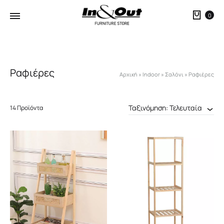
Καλ
0
Ραφιέρες
Αρχική
»
Indoor
»
Σαλόνι
»
Ραφιέρες
Ταξινόμηση: Τελευταία
14 Προϊόντα