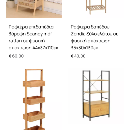
Ραφιέρα επιδαπέδια
Ραφιέρα δαπέδου
3όροφη Scandy mdf-
Zendia ξύλο ελάτου σε
rattan σε φυσική
φυσική απόχρωση
απόχρωση 44x37x110εκ
35x30x130εκ
€
60,00
€
40,00