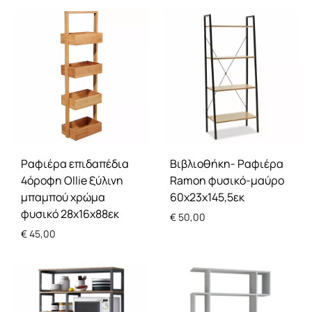
Ραφιέρα επιδαπέδια
Βιβλιοθήκη- Ραφιέρα
4όροφη Ollie ξύλινη
Ramon φυσικό-μαύρο
μπαμπού χρώμα
60x23x145,5εκ
φυσικό 28x16x88εκ
€
50,00
€
45,00