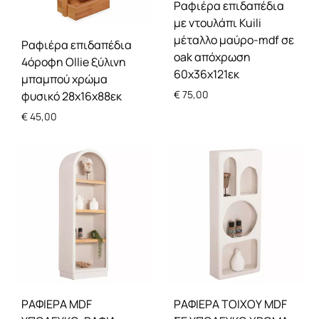
Ραφιέρα επιδαπέδια
με ντουλάπι Kuili
μέταλλο μαύρο-mdf σε
Ραφιέρα επιδαπέδια
oak απόχρωση
4όροφη Ollie ξύλινη
60x36x121εκ
μπαμπού χρώμα
€
75,00
φυσικό 28x16x88εκ
€
45,00
ΡΑΦΙΕΡΑ MDF
ΡΑΦΙΕΡΑ ΤΟΙΧΟΥ MDF