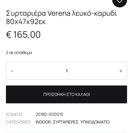
Συρταριέρα Verena λευκό-καρυδί
80x47x92εκ
€
165,00
2 σε απόθεμα
Ποσότητα
ΠΡΟΣΘΉΚΗ ΣΤΟ ΚΑΛΆΘΙ
ΚΩΔΙΚΟΣ
20182-000015
CATEGORIES
INDOOR
,
ΣΥΡΤΑΡΙΈΡΕΣ
,
ΥΠΝΟΔΩΜΆΤΙΟ