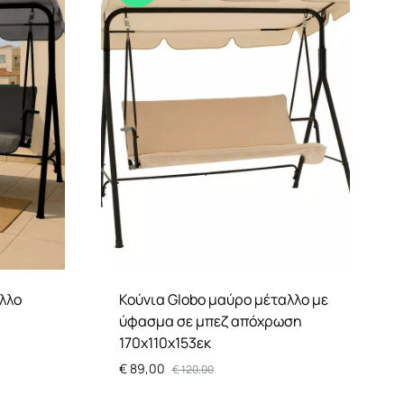
αλλο
Κούνια Globo μαύρο μέταλλο με
ύφασμα σε μπεζ απόχρωση
170x110x153εκ
€
89,00
€
120,00