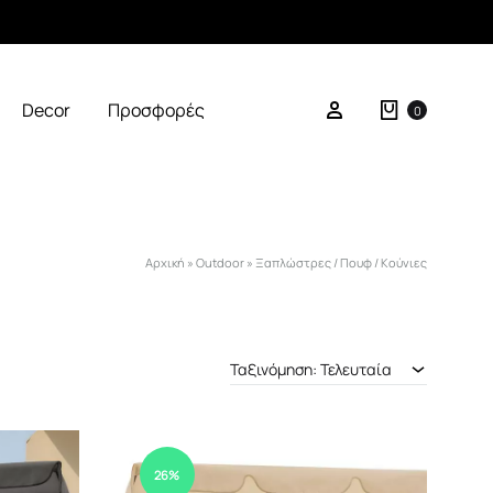
Καλάθι
Σύνδεση
Decor
Προσφορές
0
Αρχική
»
Outdoor
»
Ξαπλώστρες / Πουφ / Κούνιες
Ταξινόμηση: Τελευταία
26%