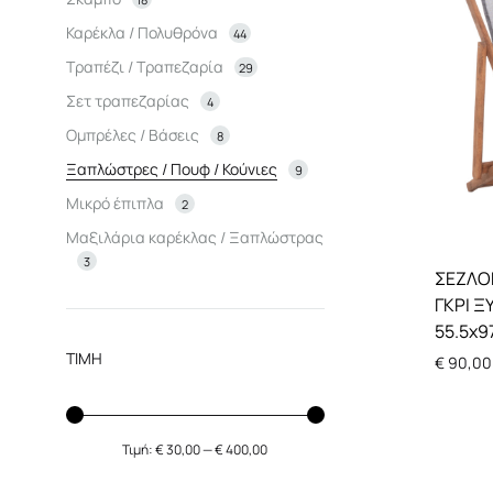
Βοηθητικά tραπεζάκια
Κρεμάστρες
Διακοσμητικά
Ντουλά
Καρέκλα / Πολυθρόνα
44
Τραπέζι / Τραπεζαρία
29
Ραφιέρες
Γλυπτο-φιγούρες
Παιδικό
Σετ τραπεζαρίας
4
Μπουφές / Κονσόλες
Φανάρια
Ομπρέλες / Βάσεις
8
Ξαπλώστρες / Πουφ / Κούνιες
9
Παπουτσοθήκες
Μικρό έπιπλα
2
Καναπές
Μαξιλάρια καρέκλας / Ξαπλώστρας
3
ΣΕΖΛΟΝ
Έπιπλα εισόδου
ΓΚΡΙ Ξ
55.5x9
ΤΙΜΗ
€
90,00
Τιμή:
€ 30,00
—
€ 400,00