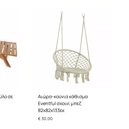
ύλο σε
Αιώρα-κούνια κάθισμα
Eventful σχοινί μπεζ
82x82x133εκ
€
30,00