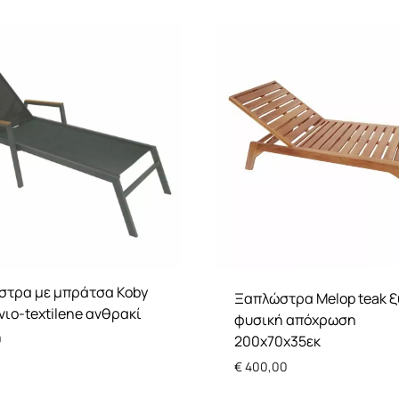
τρα με μπράτσα Koby
Ξαπλώστρα Melop teak ξ
νιο-textilene ανθρακί
φυσική απόχρωση
0
200x70x35εκ
€
400,00