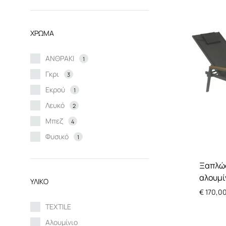
Ελάχιστη
Μέγιστη
τιμή
τιμή
ΧΡΩΜΑ
ΑΝΘΡΑΚΙ
1
Γκρι
3
Εκρού
1
Λευκό
2
Μπεζ
4
Φυσικό
1
Ξαπλώσ
αλουμί
ΥΛΙΚΟ
€
170,0
TEXTILE
Αλουμίνιο