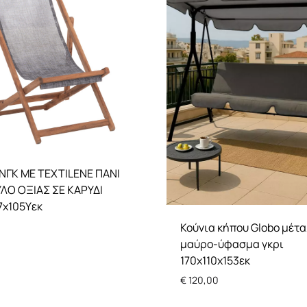
πες
Αξεσουάρ
Επιδαπέδια
 δωμάτιο
Οροφής
Επιτραπέζια
ΓΚ ΜΕ TEXTILENE ΠΑΝΙ
ΥΛΟ ΟΞΙΑΣ ΣΕ ΚΑΡΥΔΙ
7x105Υεκ
Κούνια κήπου Globo μέτ
μαύρο-ύφασμα γκρι
170x110x153εκ
€
120,00