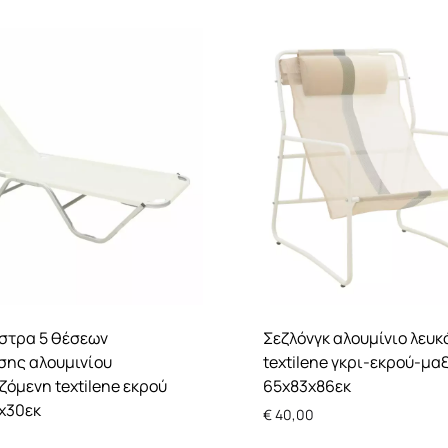
στρα 5 θέσεων
Σεζλόνγκ αλουμίνιο λευκ
σης αλουμινίου
textilene γκρι-εκρού-μα
ζόμενη textilene εκρού
65x83x86εκ
x30εκ
€
40,00