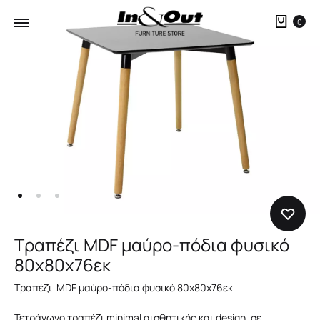
Καλ
0
Τραπέζι MDF μαύρο-πόδια φυσικό
80x80x76εκ
Τραπέζι MDF μαύρο-πόδια φυσικό 80x80x76εκ
Τετράγωνο τραπέζι minimal αισθητικής και design, σε