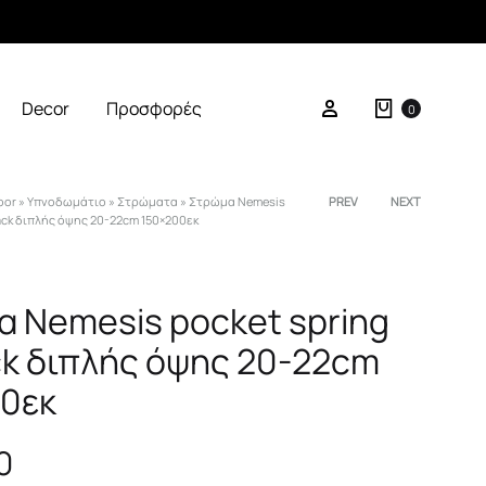
Καλάθι
Σύνδεση
Decor
Προσφορές
0
oor
»
Υπνοδωμάτιο
»
Στρώματα
»
Στρώμα Nemesis
Product
PREV
NEXT
pack διπλής όψης 20-22cm 150×200εκ
navigation
 Nemesis pocket spring
ack διπλής όψης 20-22cm
0εκ
0