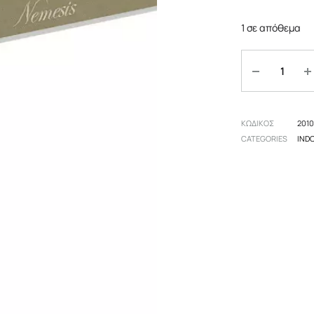
πες
Αξεσουάρ
Επιδαπέδια
1 σε απόθεμα
 δωμάτιο
Οροφής
Ποσότητα
Επιτραπέζια
ΚΩΔΙΚΟΣ
201
CATEGORIES
IND