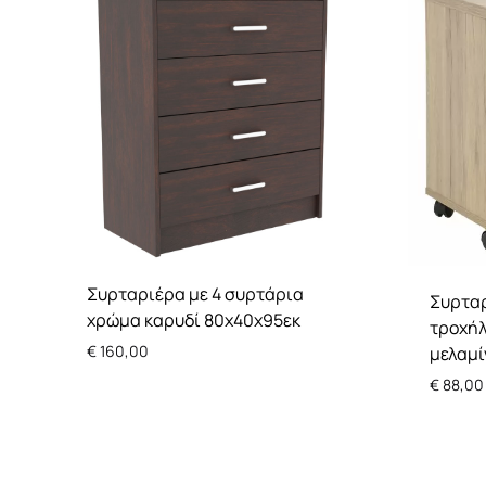
Συρταριέρα με 4 συρτάρια
Συρτα
χρώμα καρυδί 80x40x95εκ
τροχήλ
€
160,00
μελαμί
€
88,00