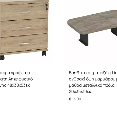
ριέρα γραφείου
Βοηθητικό τραπεζάκι Lin
ατη Anze φυσικό
ανθρακί όψη μαρμάρου 
νης 48x38x53εκ
μαύρα μεταλλικά πόδια
20x35x10εκ
€
15,00