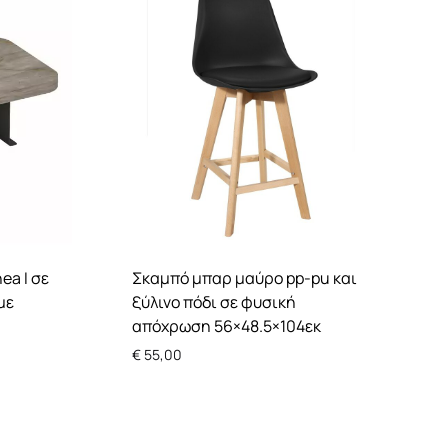
ea I σε
Σκαμπό μπαρ μαύρο pp-pu και
με
ξύλινο πόδι σε φυσική
απόχρωση 56×48.5×104εκ
€
55,00