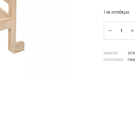
πες
Αξεσουάρ
Επιδαπέδια
1 σε απόθεμα
 δωμάτιο
Οροφής
Ποσότητα
Επιτραπέζια
ΚΩΔΙΚΟΣ
201
CATEGORIES
ΠΑΙ