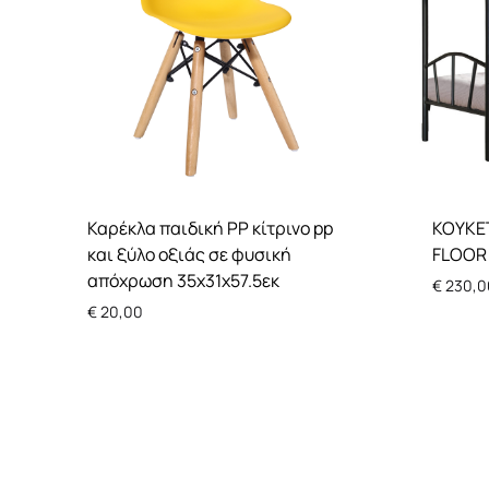
Καρέκλα παιδική PP κίτρινο pp
ΚΟΥΚΕ
και ξύλο οξιάς σε φυσική
FLOOR 
απόχρωση 35x31x57.5εκ
€
230,0
€
20,00