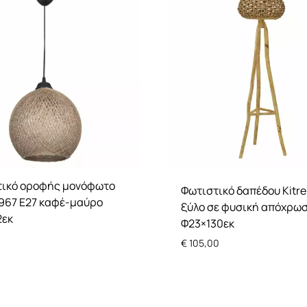
τικό οροφής μονόφωτο
Φωτιστικό δαπέδου Kitre
967 Ε27 καφέ-μαύρο
ξύλο σε φυσική απόχρω
2εκ
Φ23×130εκ
€
105,00