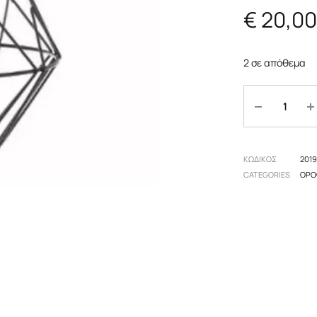
€
20,00
πες
Αξεσουάρ
Επιδαπέδια
 δωμάτιο
Οροφής
2 σε απόθεμα
Επιτραπέζια
Ποσότητα
ΚΩΔΙΚΟΣ
201
CATEGORIES
ΟΡΟ