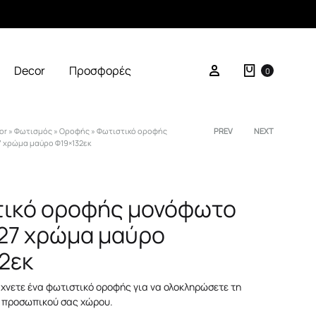
Καλάθι
Σύνδεση
Decor
Προσφορές
0
or
»
Φωτισμός
»
Οροφής
»
Φωτιστικό οροφής
Product
PREV
NEXT
7 χρώμα μαύρο Φ19×132εκ
navigation
τικό οροφής μονόφωτο
Ε27 χρώμα μαύρο
2εκ
άχνετε ένα φωτιστικό οροφής για να ολοκληρώσετε τη
 προσωπικού σας χώρου.