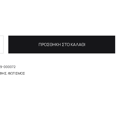
ΠΡΟΣΘΉΚΗ ΣΤΟ ΚΑΛΆΘΙ
99-000072
ΦΉΣ
,
ΦΩΤΙΣΜΌΣ