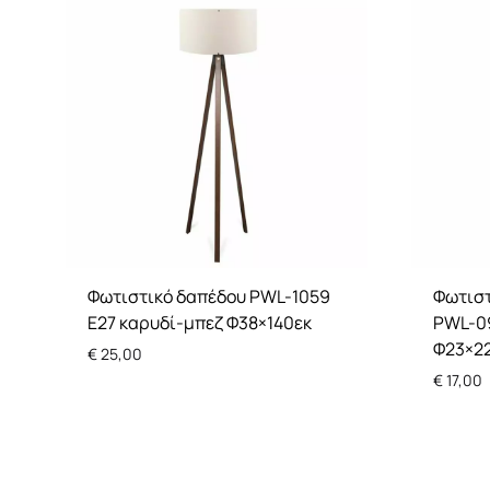
Φωτιστικό δαπέδου PWL-1059
Φωτισ
Ε27 καρυδί-μπεζ Φ38×140εκ
PWL-0
Φ23×2
€
25,00
€
17,00